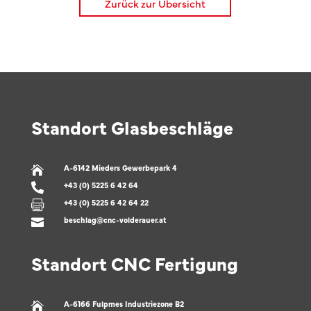
Zurück zur Übersicht
Standort Glasbeschläge
A-6142 Mieders Gewerbepark 4

+43 (0) 5225 6 42 64

+43 (0) 5225 6 42 64 22

beschlag@cnc-volderauer.at

Standort CNC Fertigung
A-6166 Fulpmes Industriezone B2
