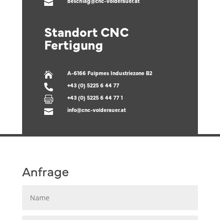
beschlag@cnc-volderauer.at

Standort CNC
Fertigung
A-6166 Fulpmes Industriezone B2

+43 (0) 5225 6 44 77

+43 (0) 5225 6 44 77 1

info@cnc-volderauer.at

Anfrage