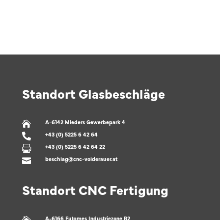
Standort Glasbeschläge
A-6142 Mieders Gewerbepark 4

+43 (0) 5225 6 42 64

+43 (0) 5225 6 42 64 22

beschlag@cnc-volderauer.at

Standort CNC Fertigung
A-6166 Fulpmes Industriezone B2